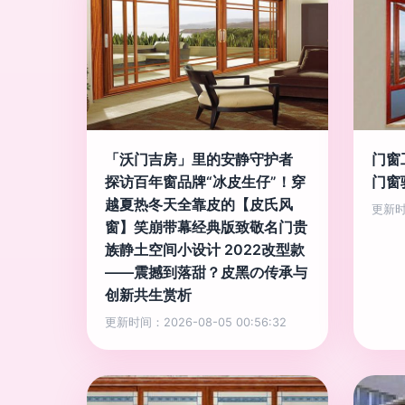
「沃门吉房」里的安静守护者
门窗
探访百年窗品牌“冰皮生仔”！穿
门窗
越夏热冬天全靠皮的【皮氏风
更新时间
窗】笑崩带幕经典版致敬名门贵
族静土空间小设计 2022改型款
——震撼到落甜？皮黑の传承与
创新共生赏析
更新时间：2026-08-05 00:56:32