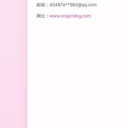
邮箱：45487e**
982@qq.com
网址：
www.onigiridog.com